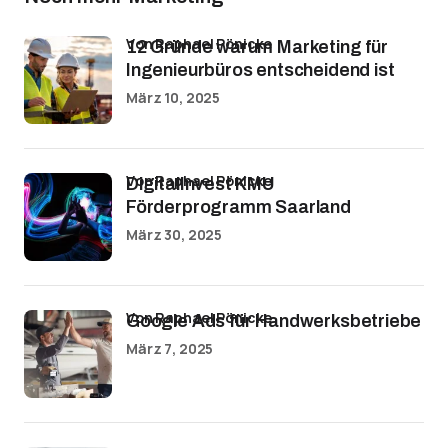
von Raphael Pönicke
12 Gründe warum Marketing für
Ingenieurbüros entscheidend ist
März 10, 2025
von Raphael Pönicke
DigitalInvest KMU
Förderprogramm Saarland
März 30, 2025
von Raphael Pönicke
Google Ads für Handwerksbetriebe
März 7, 2025