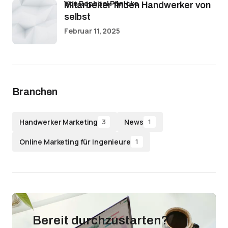
von Raphael Pönicke
Mitarbeiter finden Handwerker von
selbst
Februar 11, 2025
Branchen
Handwerker Marketing
News
3
1
Online Marketing für Ingenieure
1
Bereit durchzustarten?